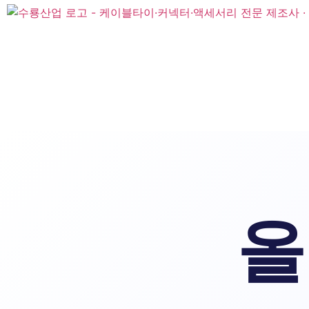
콘
텐
츠
로
회사소개
건
너
뛰
기
올